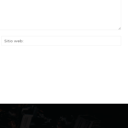
rreo
Siti
ectrónico:*
web