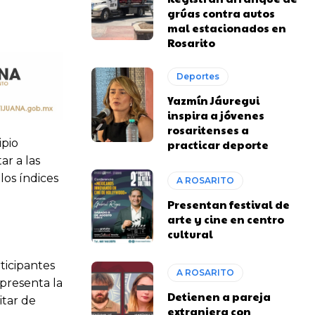
grúas contra autos
mal estacionados en
Rosarito
Deportes
Yazmín Jáuregui
inspira a jóvenes
rosaritenses a
ipio
practicar deporte
ar a las
los índices
A ROSARITO
Presentan festival de
arte y cine en centro
cultural
ticipantes
A ROSARITO
epresenta la
Detienen a pareja
itar de
extranjera con