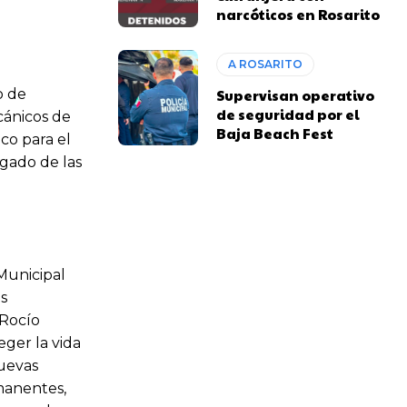
narcóticos en Rosarito
A ROSARITO
o de
Supervisan operativo
de seguridad por el
cánicos de
Baja Beach Fest
co para el
gado de las
 Municipal
s
 Rocío
ger la vida
nuevas
manentes,