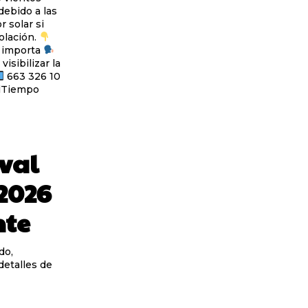
 solar si
olación.
leto en comentarios Tu voz importa
isibilizar la
663 326 10
elTiempo
ival
2026
nte
do,
detalles de