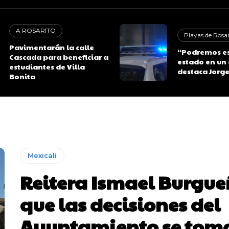
A ROSARITO
Playas de Rosar
Pavimentarán la calle
“Podremos est
Cascada para beneficiar a
estado en un 
estudiantes de Villa
destaca Jorg
Bonita
Mexicali
Reitera Ismael Burgu
que las decisiones del
Ayuntamiento se tom