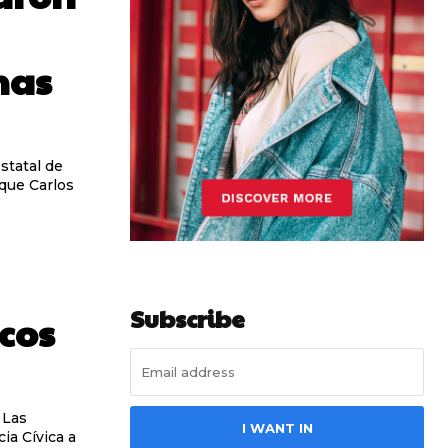
nas
Estatal de
 que Carlos
Subscribe
icos
 Las
I WANT IN
ia Cívica a