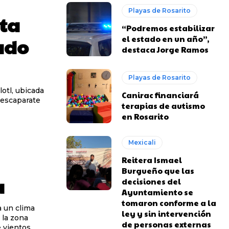
Playas de Rosarito
ta
“Podremos estabilizar
el estado en un año”,
ado
destaca Jorge Ramos
Playas de Rosarito
otl, ubicada
Canirac financiará
 escaparate
terapias de autismo
en Rosarito
Mexicali
Reitera Ismael
Burgueño que las
a
decisiones del
Ayuntamiento se
tomaron conforme a la
a un clima
ley y sin intervención
 la zona
de personas externas
 vientos