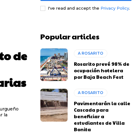
I've read and accept the
Privacy Policy
.
Popular articles
to de
A ROSARITO
Rosarito prevé 98% de
ocupación hotelera
por Baja Beach Fest
arias
A ROSARITO
Pavimentarán la calle
 Burgueño
Cascada para
r la
beneficiar a
estudiantes de Villa
Bonita