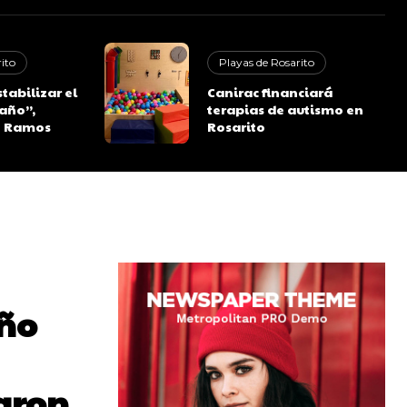
ito
Playas de Rosarito
abilizar el
Canirac financiará
año”,
terapias de autismo en
e Ramos
Rosarito
eño
aron