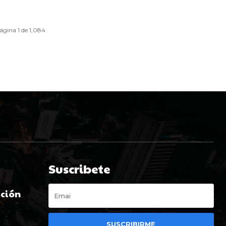
ágina 1 de 1,084
Suscribete
ación
t
SUSCRIBIRME