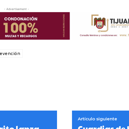
- Advertisement -
evención
Artículo siguiente
rito lanza
Guardias de 