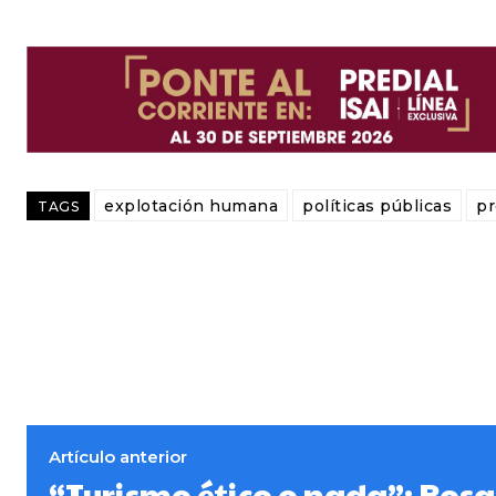
explotación humana
políticas públicas
pr
TAGS
Artículo anterior
“Turismo ético o nada”: Rosa