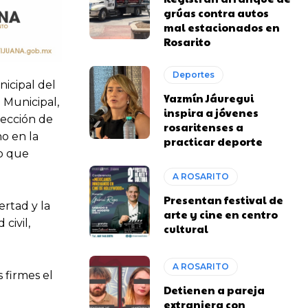
grúas contra autos
mal estacionados en
Rosarito
Deportes
nicipal del
Yazmín Jáuregui
 Municipal,
inspira a jóvenes
tección de
rosaritenses a
o en la
practicar deporte
to que
A ROSARITO
Presentan festival de
ertad y la
arte y cine en centro
civil,
cultural
A ROSARITO
 firmes el
Detienen a pareja
extranjera con