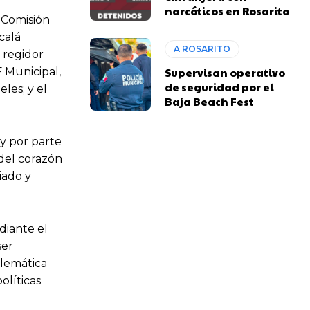
narcóticos en Rosarito
 Comisión
calá
A ROSARITO
l regidor
 Municipal,
Supervisan operativo
de seguridad por el
les; y el
Baja Beach Fest
y por parte
 del corazón
iado y
diante el
ser
blemática
olíticas