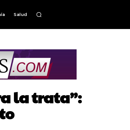
ía
Salud
 la trata”:
to