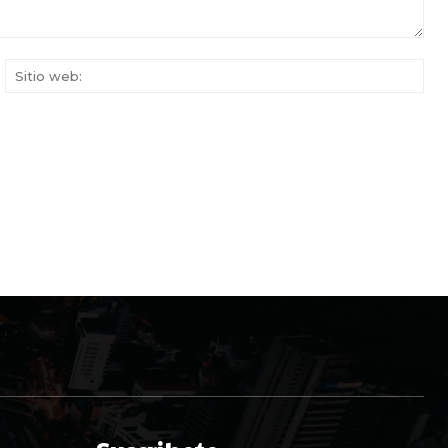
rreo
Siti
ectrónico:*
web