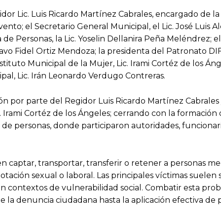
dor Lic. Luis Ricardo Martínez Cabrales, encargado de la
nto; el Secretario General Municipal, el Lic. José Luis Al
a de Personas, la Lic. Yoselin Dellanira Peña Meléndrez; e
avo Fidel Ortiz Mendoza; la presidenta del Patronato DIF
tituto Municipal de la Mujer, Lic. Irami Cortéz de los Ánge
pal, Lic. Irán Leonardo Verdugo Contreras.
n por parte del Regidor Luis Ricardo Martínez Cabrales 
ic. Irami Cortéz de los Ángeles; cerrando con la formación
ta de personas, donde participaron autoridades, funcionar
n captar, transportar, transferir o retener a personas me
ación sexual o laboral. Las principales víctimas suelen 
en contextos de vulnerabilidad social. Combatir esta pro
de la denuncia ciudadana hasta la aplicación efectiva de p