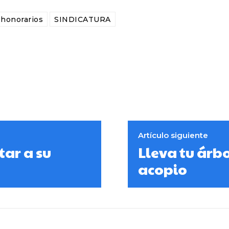
 honorarios
SINDICATURA
Artículo siguiente
ar a su
Lleva tu árb
acopio