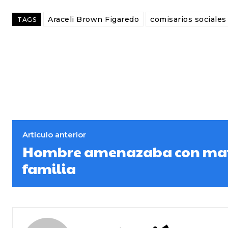
Araceli Brown Figaredo
comisarios sociales
TAGS
Artículo anterior
Hombre amenazaba con mat
familia