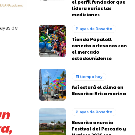
el perfil fundador que
lidera varias las
mediciones
layas de
Playas de Rosarito
Tienda Papalotl
conecta artesanos con
el mercado
estadounidense
El tiempo hoy
Así estará el clima en
Rosarito: Brisa marina
un
Playas de Rosarito
a,
Rosarito anuncia
Festival del Pescado y
Marisco 2026 con