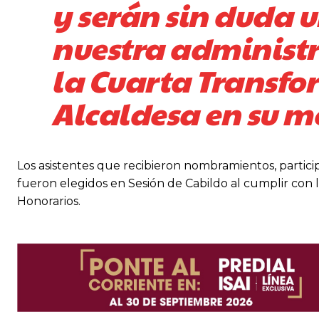
y serán sin duda 
nuestra administr
la Cuarta Transfor
Alcaldesa en su m
Los asistentes que recibieron nombramientos, particip
fueron elegidos en Sesión de Cabildo al cumplir con 
Honorarios.