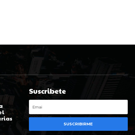
Suscribete
a
el
arias
SUSCRIBIRME