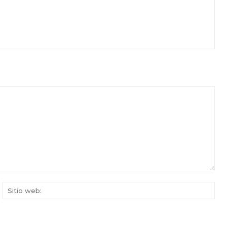
rreo
Siti
ectrónico:*
web