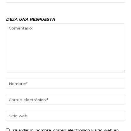
DEJA UNA RESPUESTA
Comentario:
No
Co
ele
Sit
we
Guardar mi nombre, correo electrónico y sitio web en