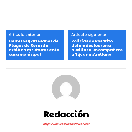
Artículo anterior
Artículo siguiente
Herreros y artesanos de
Policías de Rosarito
Playas de Rosarito
detenidos fueron a
exhiben esculturas en la
auxiliar a un compañero
casa municipal
a Tijuana; Arellano
Redacción
https://www.rosaritonoticias.com/