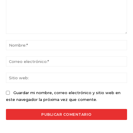
Comentario:
No
Co
ele
Sit
we
Guardar mi nombre, correo electrónico y sitio web en
este navegador la próxima vez que comente.