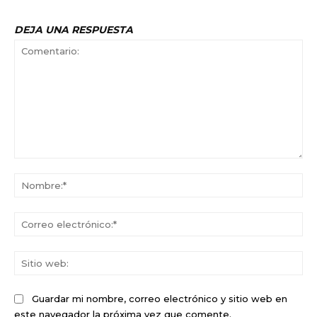
DEJA UNA RESPUESTA
Comentario:
No
Co
ele
Sit
we
Guardar mi nombre, correo electrónico y sitio web en
este navegador la próxima vez que comente.