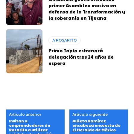
primer Asamblea masiva en
defensa de la Transformación y
la soberanía en Tijuana
A ROSARITO
Primo Tapia estrenará
delegación tras 24 años de
espera
Artículo anterior
Artículo siguiente
Invitan a
Julieta Ramírez
emprendedores de
encabeza encuesta de
Rosarito a utilizar
El Heraldo de México