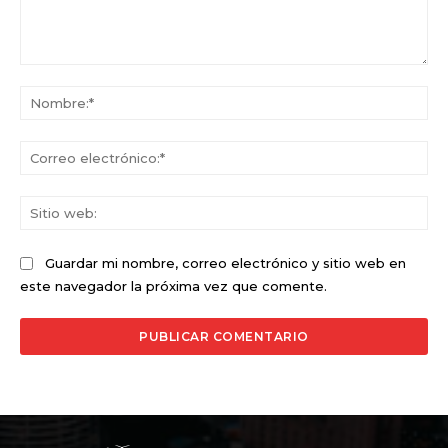
Comentario:
No
Co
ele
Sit
we
Guardar mi nombre, correo electrónico y sitio web en
este navegador la próxima vez que comente.