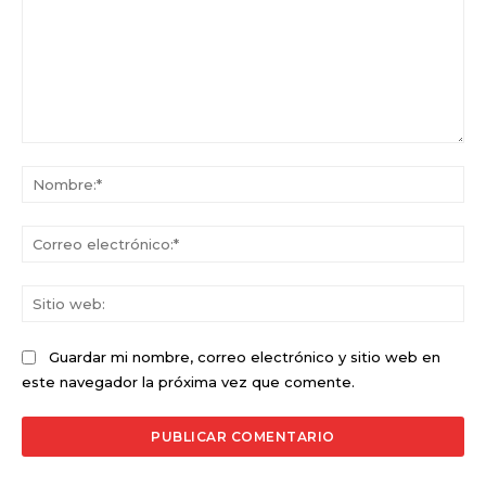
Comentario:
No
Co
ele
Sit
we
Guardar mi nombre, correo electrónico y sitio web en
este navegador la próxima vez que comente.