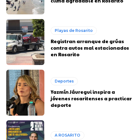
clima agradable en Rosarito
Playas de Rosarito
Registran arranque de grúas
contra autos mal estacionados
en Rosarito
Deportes
Yazmín Jáuregui inspira a
jóvenes rosaritenses a practicar
deporte
A ROSARITO