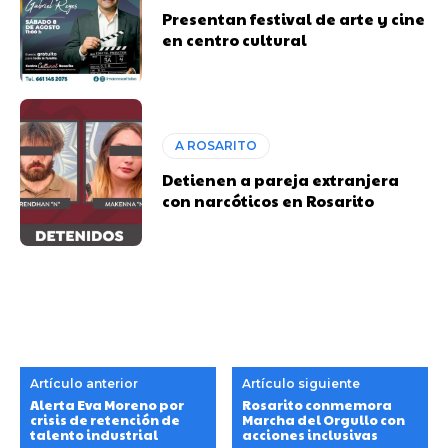
Presentan festival de arte y cine
en centro cultural
A ROSARITO
Detienen a pareja extranjera
con narcóticos en Rosarito
Artículo anterior
Artículo siguiente
Alerta Eva Moreno por
Rosarito conmemora
crisis de retención de
Marcha del Orgullo con
talento industrial
acciones inclusivas