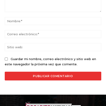
Comentario:
No
Co
ele
Sit
we
Guardar mi nombre, correo electrónico y sitio web en
este navegador la próxima vez que comente.