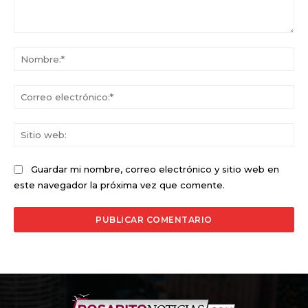
Comentario:
No
Co
ele
Sit
we
Guardar mi nombre, correo electrónico y sitio web en
este navegador la próxima vez que comente.