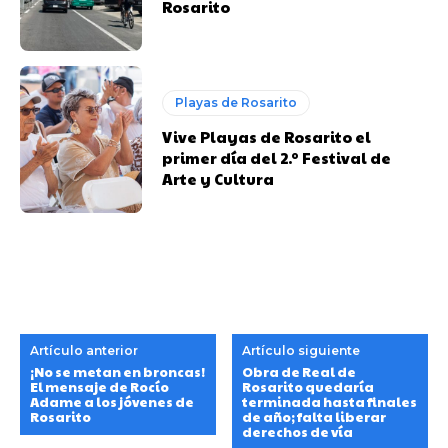
Rosarito
Playas de Rosarito
Vive Playas de Rosarito el
primer día del 2.º Festival de
Arte y Cultura
Artículo anterior
Artículo siguiente
¡No se metan en broncas!
Obra de Real de
El mensaje de Rocío
Rosarito quedaría
Adame a los jóvenes de
terminada hasta finales
Rosarito
de año; falta liberar
derechos de vía