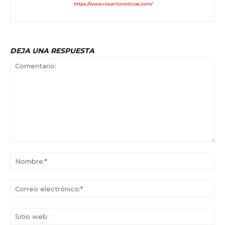
https://www.rosaritonoticias.com/
DEJA UNA RESPUESTA
Comentario:
No
Co
ele
Sit
we