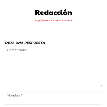
Redacción
https://www.rosaritonoticias.com/
DEJA UNA RESPUESTA
Comentario:
No
Co