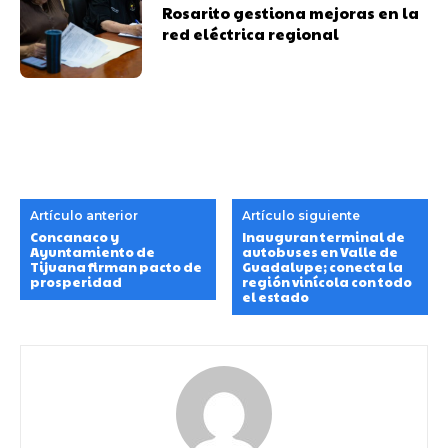
Rosarito gestiona mejoras en la
red eléctrica regional
Artículo anterior
Artículo siguiente
Concanaco y
Inauguran terminal de
Ayuntamiento de
autobuses en Valle de
Tijuana firman pacto de
Guadalupe; conecta la
prosperidad
región vinícola con todo
el estado