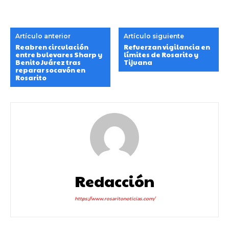
Artículo anterior
Artículo siguiente
Reabren circulación
Refuerzan vigilancia en
entre bulevares Sharp y
límites de Rosarito y
Benito Juárez tras
Tijuana
reparar socavón en
Rosarito
Redacción
https://www.rosaritonoticias.com/