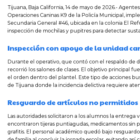
Tijuana, Baja California, 14 de mayo de 2026.- Agentes
Operaciones Caninas K9 de la Policía Municipal, imp
Secundaria General #46, ubicada en la colonia El Refu
inspección de mochilas y pupitres para detectar sustanc
Inspección con apoyo de la unidad ca
Durante el operativo, que contó con el respaldo de dir
recorrió los salones de clases. El objetivo principal f
el orden dentro del plantel. Este tipo de acciones b
de Tijuana donde la incidencia delictiva requiere ate
Resguardo de artículos no permitidos
Las autoridades solicitaron a los alumnos la entrega v
encontraron tijeras puntiagudas, medicamentos sin 
grafitis. El personal académico quedó bajo resguardo
de familia al concluir la jornada escolar, evitando así 