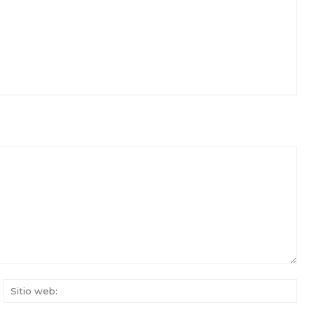
rreo
Siti
ectrónico:*
web