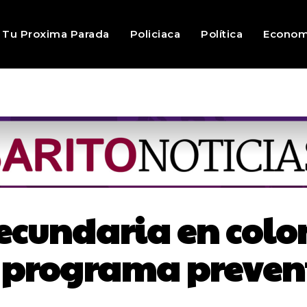
Tu Proxima Parada
Policiaca
Política
Econom
ecundaria en colo
 programa preven