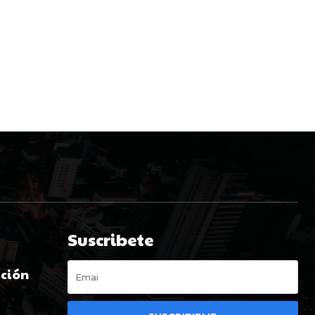
Suscribete
ación
t