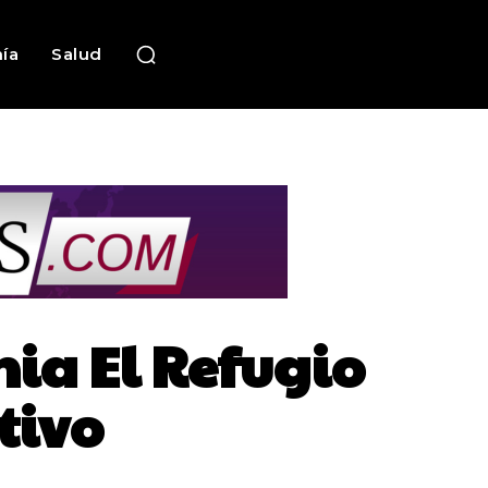
ía
Salud
nia El Refugio
tivo