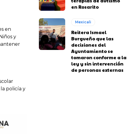
terapias de autismo
en Rosarito
Mexicali
les en
Reitera Ismael
Niños y
Burgueño que las
 mantener
decisiones del
Ayuntamiento se
tomaron conforme a la
ley y sin intervención
de personas externas
scolar
a policía y