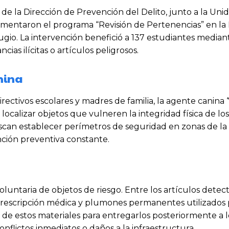
 de la Dirección de Prevención del Delito, junto a la Uni
lementaron el programa “Revisión de Pertenencias” en la
gio. La intervención benefició a 137 estudiantes mediant
ias ilícitas o artículos peligrosos.
nina
ectivos escolares y madres de familia, la agente canina ‘V
ue localizar objetos que vulneren la integridad física de l
uscan establecer perímetros de seguridad en zonas de la 
nción preventiva constante.
oluntaria de objetos de riesgo. Entre los artículos detec
prescripción médica y plumones permanentes utilizados 
 de estos materiales para entregarlos posteriormente a 
conflictos inmediatos o daños a la infraestructura.