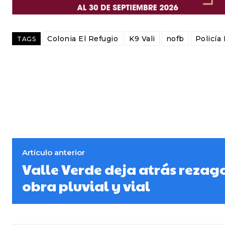
Colonia El Refugio
K9 Vali
nofb
Policía
TAGS
Artículo anterior
Valle Verde deja atrás rezag
obra pluvial y vial