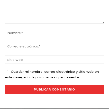
Comentario:
No
Co
ele
Sit
we
Guardar mi nombre, correo electrónico y sitio web en
este navegador la próxima vez que comente.