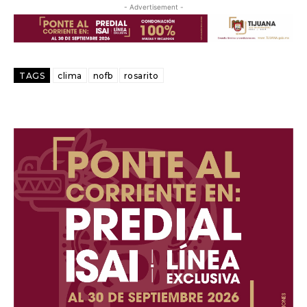
- Advertisement -
TAGS
clima
nofb
rosarito