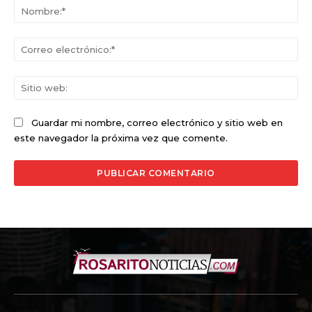
No
Co
ele
Sit
we
Guardar mi nombre, correo electrónico y sitio web en
este navegador la próxima vez que comente.