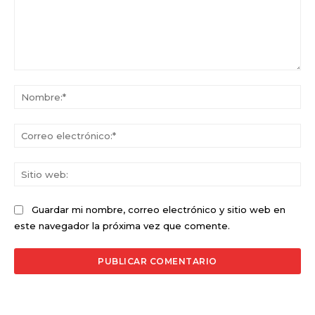
Comentario:
No
Co
ele
Sit
we
Guardar mi nombre, correo electrónico y sitio web en
este navegador la próxima vez que comente.