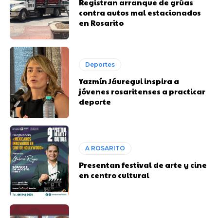
Registran arranque de grúas
contra autos mal estacionados
en Rosarito
Deportes
Yazmín Jáuregui inspira a
jóvenes rosaritenses a practicar
deporte
A ROSARITO
Presentan festival de arte y cine
en centro cultural