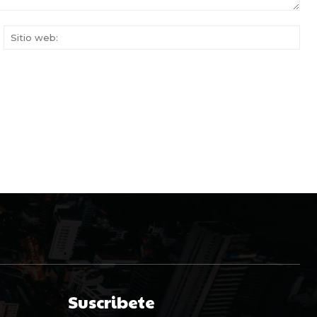
rreo
Siti
ectrónico:*
web
Suscribete