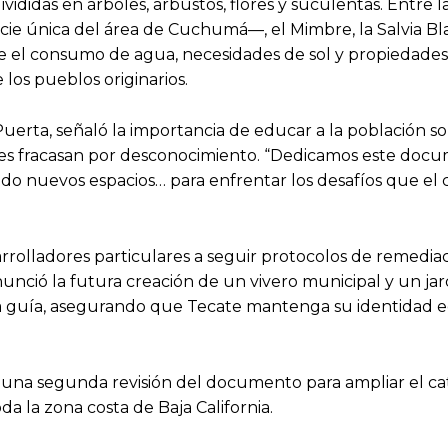
ididas en árboles, arbustos, flores y suculentas. Entre l
ie única del área de Cuchumá—, el Mimbre, la Salvia Bla
e el consumo de agua, necesidades de sol y propiedades
los pueblos originarios.
uerta, señaló la importancia de educar a la población so
eces fracasan por desconocimiento. “Dedicamos este doc
ndo nuevos espacios… para enfrentar los desafíos que el
arrolladores particulares a seguir protocolos de remedia
anunció la futura creación de un vivero municipal y un ja
ta guía, asegurando que Tecate mantenga su identidad e
ce una segunda revisión del documento para ampliar el c
da la zona costa de Baja California.