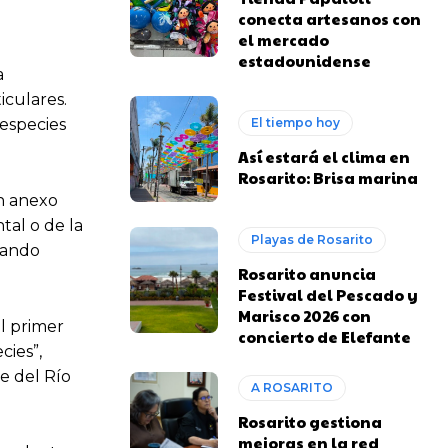
conecta artesanos con
el mercado
estadounidense
a
iculares.
 especies
El tiempo hoy
Así estará el clima en
Rosarito: Brisa marina
un anexo
tal o de la
Playas de Rosarito
izando
Rosarito anuncia
Festival del Pescado y
Marisco 2026 con
l primer
concierto de Elefante
cies”,
e del Río
A ROSARITO
Rosarito gestiona
mejoras en la red