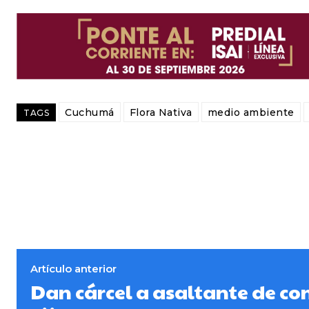
Cuchumá
Flora Nativa
medio ambiente
TAGS
Artículo anterior
Dan cárcel a asaltante de co