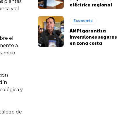
as plantas
eléctrica regional
nca y el
Economía
AMPI garantiza
inversiones seguras
bre el
en zona costa
umento a
 cambio
ción
rdín
cológica y
atálogo de