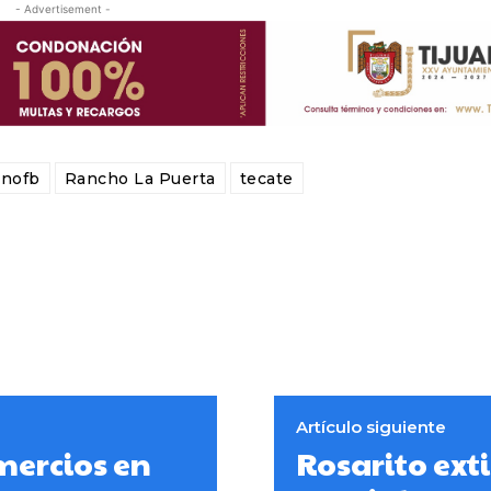
- Advertisement -
nofb
Rancho La Puerta
tecate
Artículo siguiente
mercios en
Rosarito ext