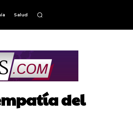
ía
Salud
empatía del