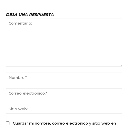
DEJA UNA RESPUESTA
Comentario:
No
Co
ele
Sit
we
Guardar mi nombre, correo electrónico y sitio web en