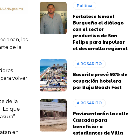
Política
Fortalece Ismael
Burgueño el diálogo
con el sector
productivo de San
cionan, las
Felipe para impulsar
rte de la
el desarrollo regional
A ROSARITO
adores
Rosarito prevé 98% de
 para volver
ocupación hotelera
por Baja Beach Fest
te de la
A ROSARITO
. Lo que
Pavimentarán la calle
asura”.
Cascada para
beneficiar a
catan en
estudiantes de Villa