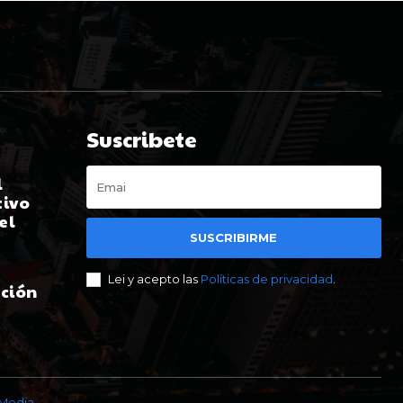
Suscribete
l
tivo
el
SUSCRIBIRME
Lei y acepto las
Políticas de privacidad
.
ación
t
 Media