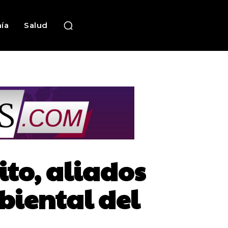
ía
Salud
to, aliados
mbiental del