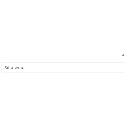
rreo
Siti
ectrónico:*
web