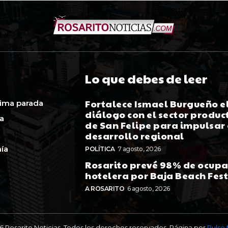
Lo que debes de leer
Fortalece Ismael Burgueño e
ima parada
diálogo con el sector produc
ca
de San Felipe para impulsar 
desarrollo regional
ía
POLÍTICA
7 agosto, 2026
Rosarito prevé 98% de ocup
hotelera por Baja Beach Fes
A ROSARITO
6 agosto, 2026
6 Rosarito Noticias. Todos los derechos reservados. Página por
Pulso