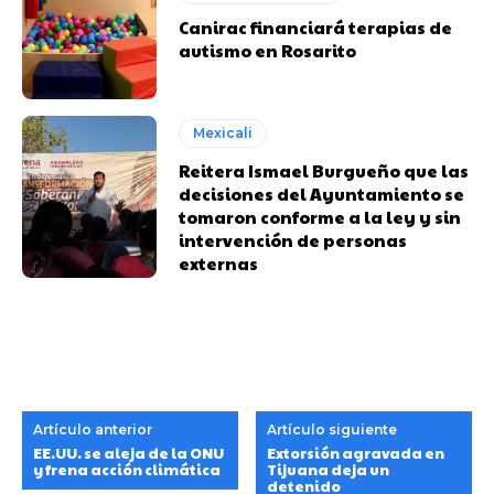
Canirac financiará terapias de
autismo en Rosarito
Mexicali
Reitera Ismael Burgueño que las
decisiones del Ayuntamiento se
tomaron conforme a la ley y sin
intervención de personas
externas
Artículo anterior
Artículo siguiente
EE.UU. se aleja de la ONU
Extorsión agravada en
y frena acción climática
Tijuana deja un
detenido