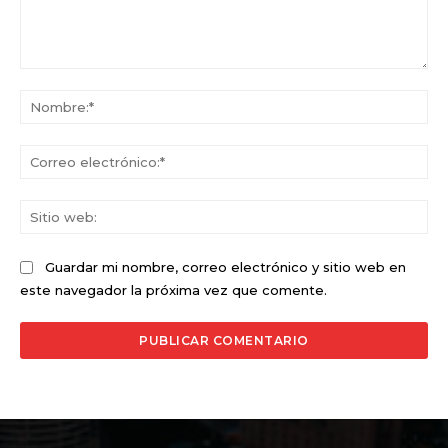
Comentario:
No
Co
ele
Sit
we
Guardar mi nombre, correo electrónico y sitio web en
este navegador la próxima vez que comente.