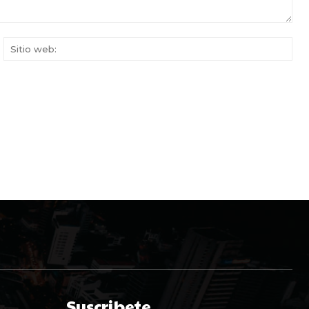
rreo
Siti
ectrónico:*
web
Suscribete