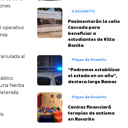
iones
A ROSARITO
Pavimentarán la calle
Cascada para
l operativo
beneficiar a
ensa
estudiantes de Villa
Bonita
ranulada al
Playas de Rosarito
“Podremos estabilizar
el estado en un año”,
ástico
destaca Jorge Ramos
 una hierba
detenida
Playas de Rosarito
Canirac financiará
terapias de autismo
la
en Rosarito