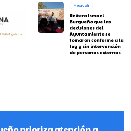
Mexicali
Reitera Ismael
Burgueño que las
decisiones del
Ayuntamiento se
tomaron conforme a la
ley y sin intervención
de personas externas
eño prioriza atención a