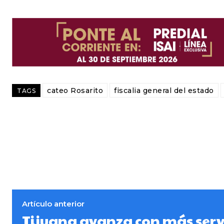
cateo Rosarito
fiscalia general del estado
TAGS
Artículo anterior
Tijuana avanza con más serv