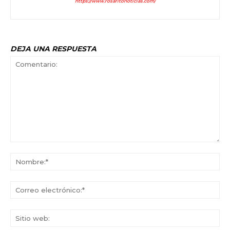
https://www.rosaritonoticias.com/
DEJA UNA RESPUESTA
Comentario:
No
Co
ele
Sit
we