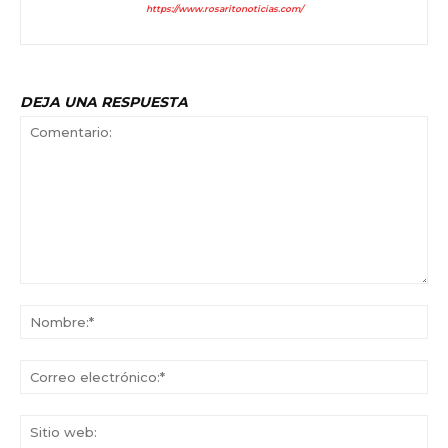
https://www.rosaritonoticias.com/
DEJA UNA RESPUESTA
Comentario:
No
Co
ele
Sit
we