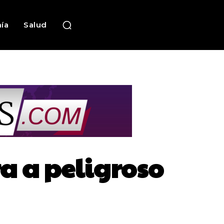
ía
Salud
a a peligroso