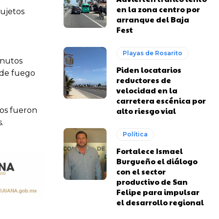
en la zona centro por
sujetos
arranque del Baja
Fest
Playas de Rosarito
inutos
Piden locatarios
 de fuego
reductores de
velocidad en la
carretera escénica por
dos fueron
alto riesgo vial
.
Política
Fortalece Ismael
Burgueño el diálogo
con el sector
productivo de San
Felipe para impulsar
el desarrollo regional