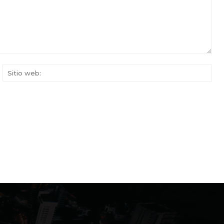
rreo
Siti
ectrónico:*
web