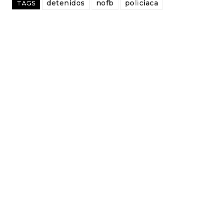
detenidos
nofb
policiaca
TAGS