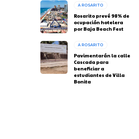
A ROSARITO
Rosarito prevé 98% de
ocupación hotelera
por Baja Beach Fest
A ROSARITO
Pavimentarán la calle
Cascada para
beneficiar a
estudiantes de Villa
Bonita