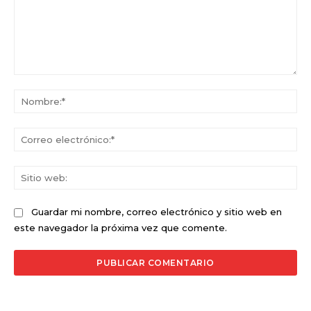
Comentario:
No
Co
ele
Sit
we
Guardar mi nombre, correo electrónico y sitio web en
este navegador la próxima vez que comente.