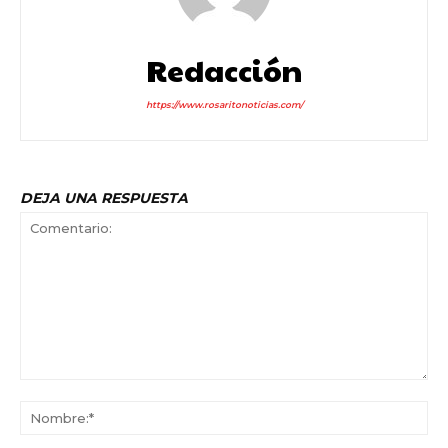
Redacción
https://www.rosaritonoticias.com/
DEJA UNA RESPUESTA
Comentario:
No