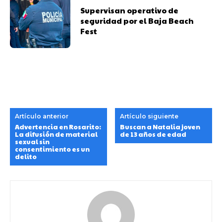
Supervisan operativo de
seguridad por el Baja Beach
Fest
Artículo anterior
Artículo siguiente
Advertencia en Rosarito:
Buscan a Natalia joven
La difusión de material
de 13 años de edad
sexual sin
consentimiento es un
delito