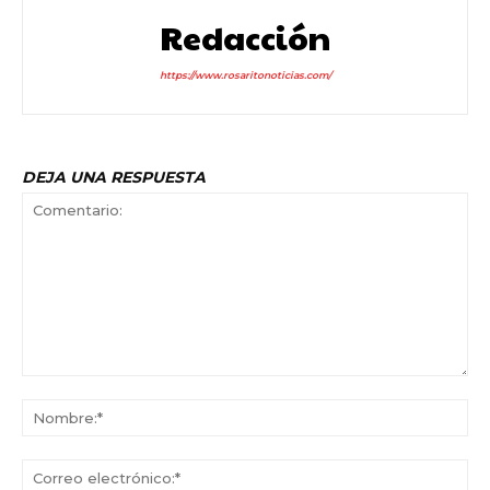
Redacción
https://www.rosaritonoticias.com/
DEJA UNA RESPUESTA
Comentario:
No
Co