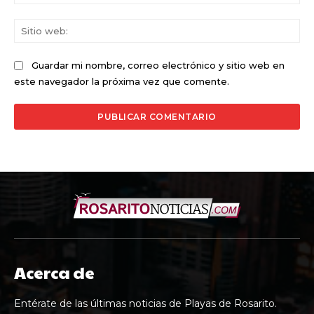
ele
Sit
we
Guardar mi nombre, correo electrónico y sitio web en
este navegador la próxima vez que comente.
Acerca de
Entérate de las últimas noticias de Playas de Rosarito.