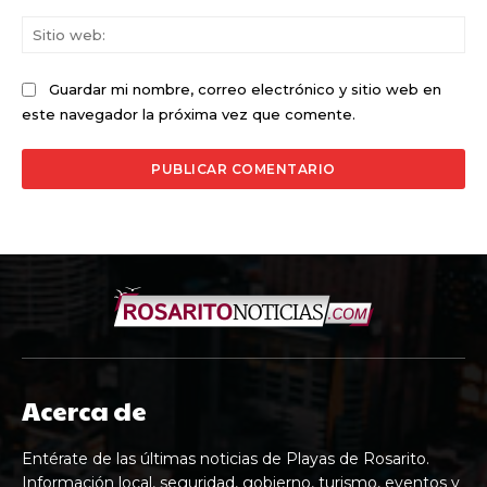
Sit
we
Guardar mi nombre, correo electrónico y sitio web en
este navegador la próxima vez que comente.
Acerca de
Entérate de las últimas noticias de Playas de Rosarito.
Información local, seguridad, gobierno, turismo, eventos y