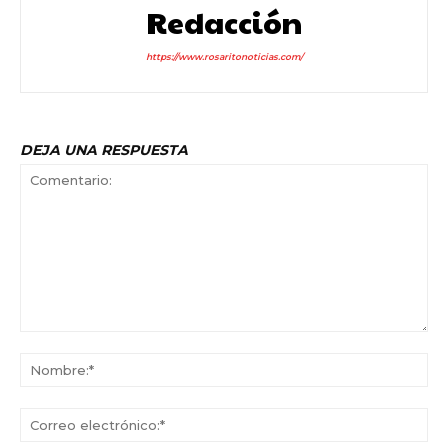
Redacción
https://www.rosaritonoticias.com/
DEJA UNA RESPUESTA
Comentario:
No
Co
ele