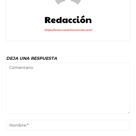
Redacción
https://www.rosaritonoticias.com/
DEJA UNA RESPUESTA
Comentario:
No