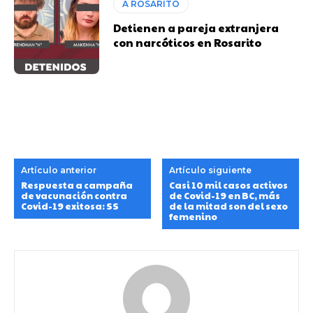
A ROSARITO
Detienen a pareja extranjera
con narcóticos en Rosarito
Artículo anterior
Artículo siguiente
Respuesta a campaña
Casi 10 mil casos activos
de vacunación contra
de Covid-19 en BC, más
Covid-19 exitosa: SS
de la mitad son del sexo
femenino