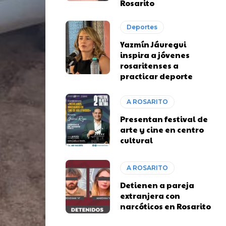
Rosarito
Deportes
Yazmín Jáuregui
inspira a jóvenes
rosaritenses a
practicar deporte
A ROSARITO
Presentan festival de
arte y cine en centro
cultural
A ROSARITO
Detienen a pareja
extranjera con
narcóticos en Rosarito