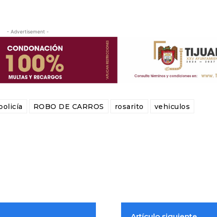
- Advertisement -
policía
ROBO DE CARROS
rosarito
vehiculos
Artículo siguiente