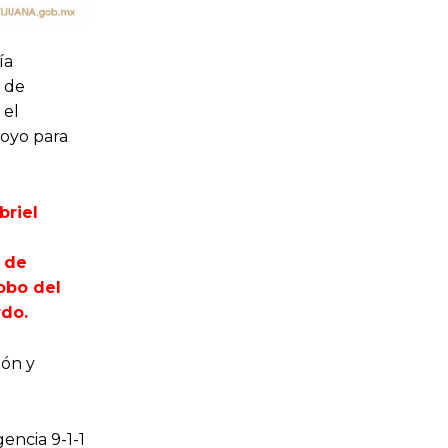
ía
s de
 el
poyo para
briel
s de
obo del
rdo.
ión y
encia 9-1-1