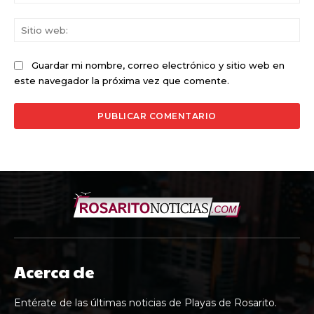
ele
Sit
we
Guardar mi nombre, correo electrónico y sitio web en
este navegador la próxima vez que comente.
Acerca de
Entérate de las últimas noticias de Playas de Rosarito.