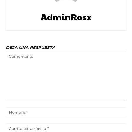
AdminRosx
DEJA UNA RESPUESTA
Comentario:
No
Co