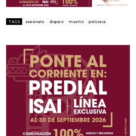
TAGS
asesinato
disparo
muerto
policiaca