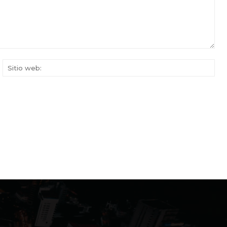
rreo
Siti
ectrónico:*
web