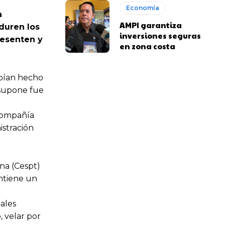
Economía
a
AMPI garantiza
 duren los
inversiones seguras
resenten y
en zona costa
abían hecho
 supone fue
 compañía
istración
na (Cespt)
antiene un
ales
 velar por