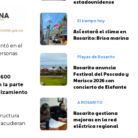
estadounidense
El tiempo hoy
Así estará el clima en
Rosarito: Brisa marina
ntó en el
personas
Playas de Rosarito
Rosarito anuncia
Festival del Pescado y
 600
Marisco 2026 con
 la parte
concierto de Elefante
slizamiento
A ROSARITO
Rosarito gestiona
tructura
mejoras en la red
l acudieran
eléctrica regional