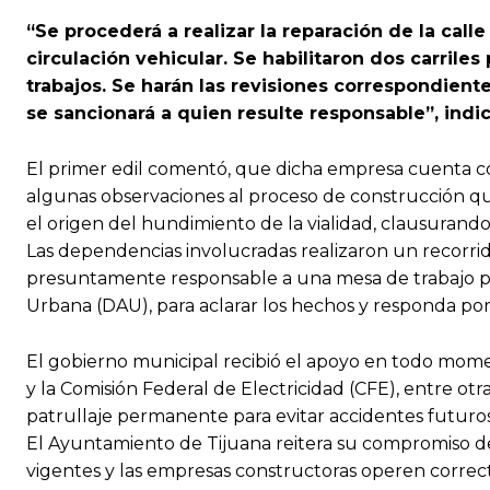
“Se procederá a realizar la reparación de la call
circulación vehicular. Se habilitaron dos carriles
trabajos. Se harán las revisiones correspondient
se sancionará a quien resulte responsable”, indic
El primer edil comentó, que dicha empresa cuenta c
algunas observaciones al proceso de construcción q
el origen del hundimiento de la vialidad, clausurando 
Las dependencias involucradas realizaron un recorrid
presuntamente responsable a una mesa de trabajo para
Urbana (DAU), para aclarar los hechos y responda por
El gobierno municipal recibió el apoyo en todo momen
y la Comisión Federal de Electricidad (CFE), entre o
patrullaje permanente para evitar accidentes futuros
El Ayuntamiento de Tijuana reitera su compromiso d
vigentes y las empresas constructoras operen corre