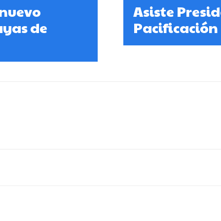
 nuevo
Asiste Presi
ayas de
Pacificación