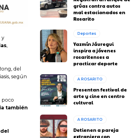
grúas contra autos
mal estacionados en
Rosarito
Deportes
 y
Yazmín Jáuregui
ias
,
inspira a jóvenes
rosaritenses a
practicar deporte
Rong, del
asis, según
A ROSARITO
Presentan festival de
arte y cine en centro
o poco
cultural
ria también
A ROSARITO
Detienen a pareja
 del
extranjera con