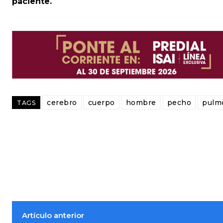
paciente.
cerebro
cuerpo
hombre
pecho
pulm
TAGS
Artículo anterior