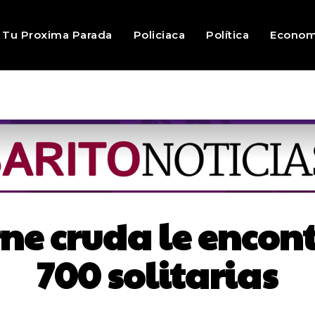
Tu Proxima Parada
Policiaca
Política
Econom
rne cruda le encon
700 solitarias