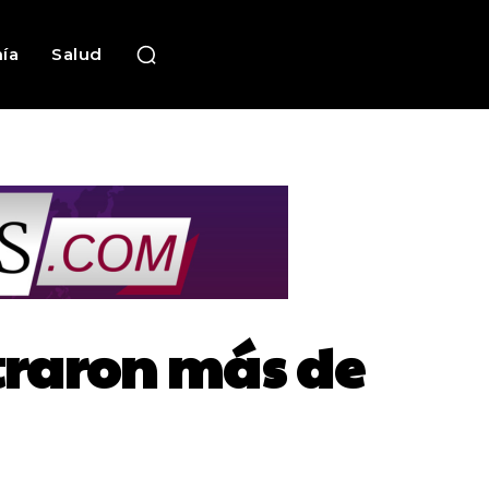
ía
Salud
traron más de