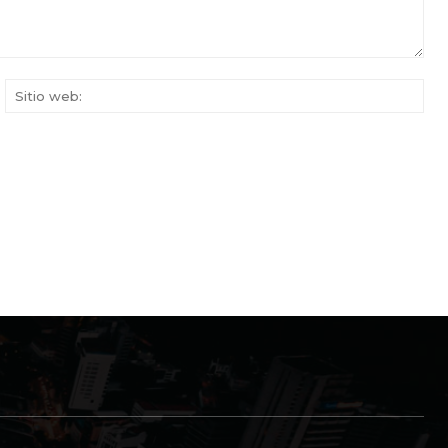
rreo
Siti
ectrónico:*
web