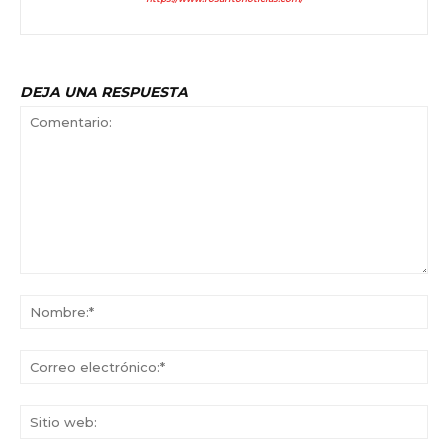
DEJA UNA RESPUESTA
Comentario:
No
Co
ele
Sit
we