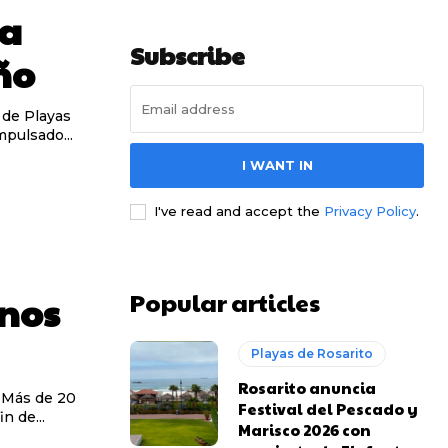
ca
Subscribe
ño
o de Playas
mpulsado...
I WANT IN
I've read and accept the
Privacy Policy
.
Popular articles
enos
Playas de Rosarito
Rosarito anuncia
- Más de 20
Festival del Pescado y
n de...
Marisco 2026 con