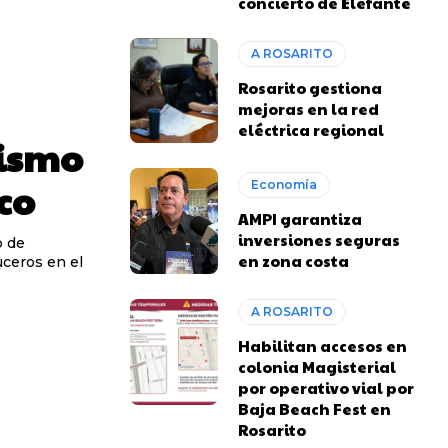
concierto de Elefante
A ROSARITO
Rosarito gestiona
mejoras en la red
eléctrica regional
rismo
ico
Economía
AMPI garantiza
inversiones seguras
o de
en zona costa
uceros en el
A ROSARITO
Habilitan accesos en
colonia Magisterial
por operativo vial por
Baja Beach Fest en
Rosarito