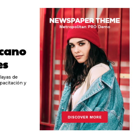
cano
es
Playas de
pacitación y