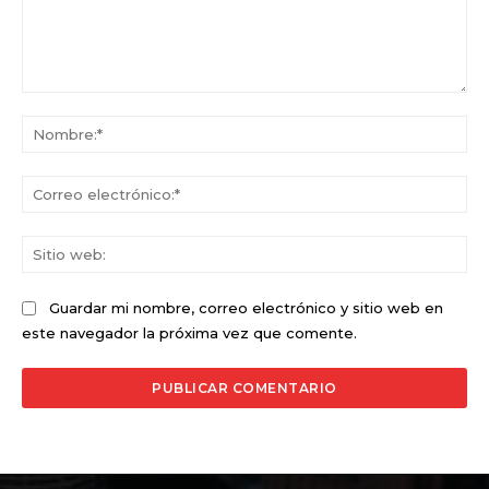
Comentario:
No
Co
ele
Sit
we
Guardar mi nombre, correo electrónico y sitio web en
este navegador la próxima vez que comente.