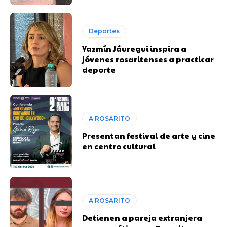
Deportes
Yazmín Jáuregui inspira a
jóvenes rosaritenses a practicar
deporte
A ROSARITO
Presentan festival de arte y cine
en centro cultural
A ROSARITO
Detienen a pareja extranjera