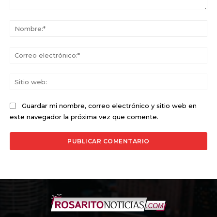
Comentario:
No
Co
ele
Sit
we
Guardar mi nombre, correo electrónico y sitio web en
este navegador la próxima vez que comente.