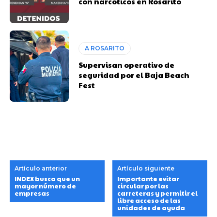
con narcóticos en Rosarito
A ROSARITO
Supervisan operativo de
seguridad por el Baja Beach
Fest
Artículo anterior
Artículo siguiente
INDEX busca que un
Importante evitar
mayor número de
circular por las
empresas
carreteras y permitir el
libre acceso de las
unidades de ayuda