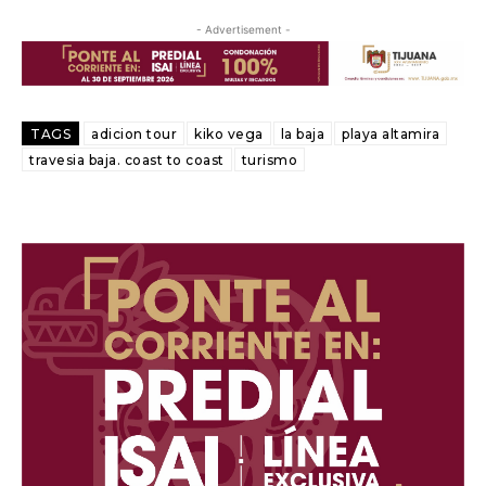
- Advertisement -
TAGS
adicion tour
kiko vega
la baja
playa altamira
travesia baja. coast to coast
turismo