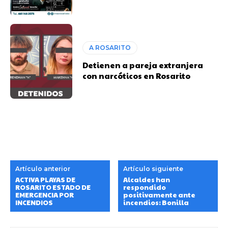
A ROSARITO
Detienen a pareja extranjera
con narcóticos en Rosarito
Artículo anterior
Artículo siguiente
ACTIVA PLAYAS DE
Alcaldes han
ROSARITO ESTADO DE
respondido
EMERGENCIA POR
positivamente ante
INCENDIOS
incendios: Bonilla