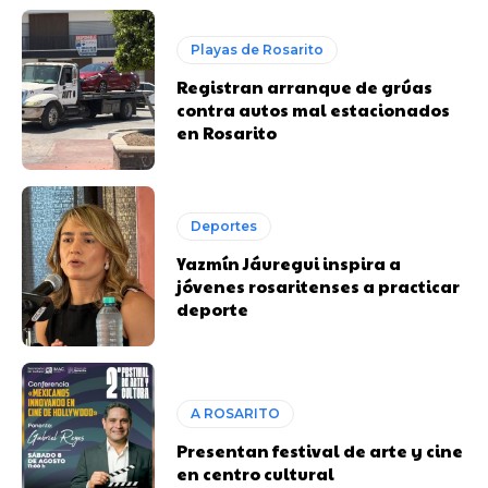
Playas de Rosarito
Registran arranque de grúas
contra autos mal estacionados
en Rosarito
Deportes
Yazmín Jáuregui inspira a
jóvenes rosaritenses a practicar
deporte
A ROSARITO
Presentan festival de arte y cine
en centro cultural