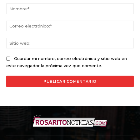
No
Co
ele
Sit
we
Guardar mi nombre, correo electrónico y sitio web en
este navegador la próxima vez que comente.