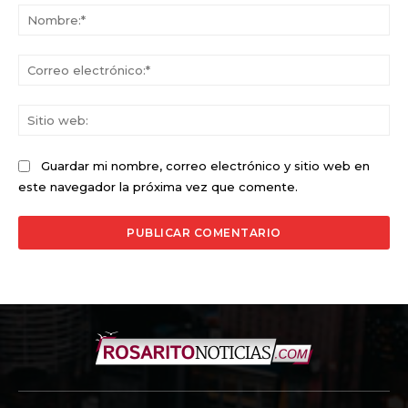
No
Co
ele
Sit
we
Guardar mi nombre, correo electrónico y sitio web en
este navegador la próxima vez que comente.