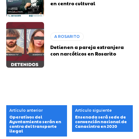
en centro cultural
A ROSARITO
Detienen a pareja extranjera
con narcóticos en Rosarito
Artículo anterior
Artículo siguiente
Operativos del
Ensenada será sede de
Ayuntamiento serán en
convención nacional de
contra del transporte
Canacintra en 2020
ilegal