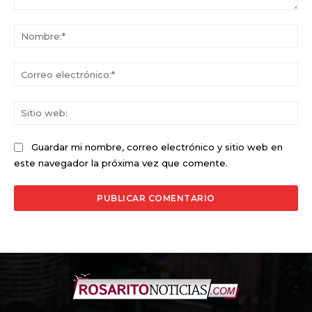
Comentario:
No
Co
ele
Sit
we
Guardar mi nombre, correo electrónico y sitio web en
este navegador la próxima vez que comente.