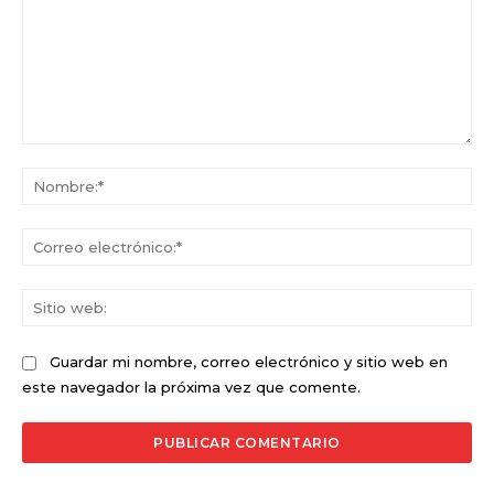
Comentario:
No
Co
ele
Sit
we
Guardar mi nombre, correo electrónico y sitio web en
este navegador la próxima vez que comente.