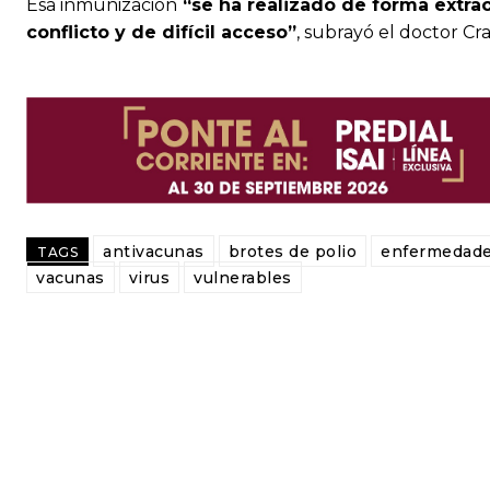
Esa inmunización
“se ha realizado de forma extra
conflicto y de difícil acceso”
, subrayó el doctor Cra
antivacunas
brotes de polio
enfermedad
TAGS
vacunas
virus
vulnerables