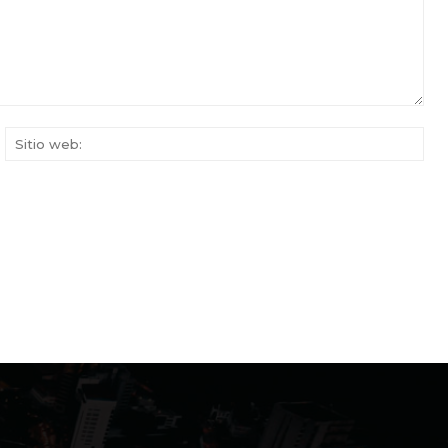
rreo
Siti
ectrónico:*
web