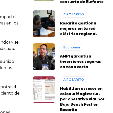
concierto de Elefante
A ROSARITO
 impacto
Rosarito gestiona
as en los
mejoras en la red
eléctrica regional
undo) y se
Economía
adicado.
AMPI garantiza
inversiones seguras
reunido
en zona costa
odemos
A ROSARITO
ontra el
Habilitan accesos en
colonia Magisterial
 ciento de
por operativo vial por
Baja Beach Fest en
Rosarito
zones