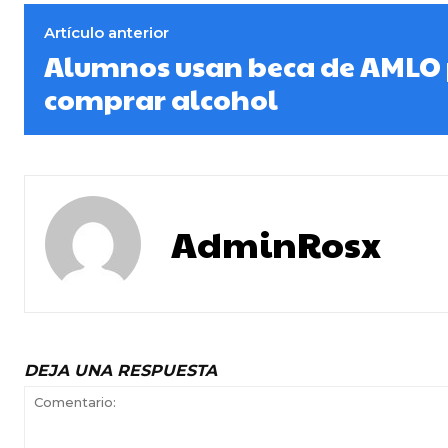
Artículo anterior
Alumnos usan beca de AMLO
comprar alcohol
AdminRosx
DEJA UNA RESPUESTA