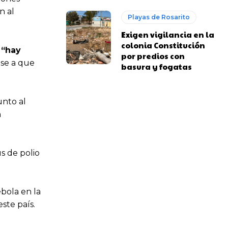
n al
Playas de Rosarito
Exigen vigilancia en la
colonia Constitución
,
“hay
por predios con
ese a que
basura y fogatas
unto al
n
s de polio
bola en la
ste país.