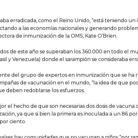
aba erradicada, como el Reino Unido, “está teniendo un
ectando a las economías nacionales y generando problem
irectora de inmunización de la OMS, Kate O’Brien.
iados de este año se superaban los 360.000 en todo el m
asil y Venezuela) donde el sarampión se consideraba err
dente del grupo de expertos en inmunización que se ha 
 campañas de vacunación en el mundo, “la idea de que p
que deben redoblarse los esfuerzos.
jor el hecho de que son necesarias dos dosis de vacuna c
ación, ya que si bien la primera es inoculada a un 86 por
por ciento.
países hay comunidades que no vacunan a niños “por ra