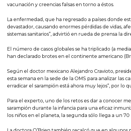
vacunación y creencias falsas en torno a éstos.
La enfermedad, que ha regresado a países donde est
devastador, causando enormes pérdidas de vidas, af
sistemas sanitarios”, advirtió en rueda de prensa la d
El número de casos globales se ha triplicado (a med
han declarado brotes en el continente americano (Br
Según el doctor mexicano Alejandro Cravioto, presi
esta semana en la sede de la OMS para analizar las
erradicar el sarampión está ahora muy lejos”, por lo 
Para el experto, uno de los retos es dar a conocer me
sarampión durante la infancia para una eficaz inmuniz
los niños en el planeta, la segunda sólo llega a un 70 
La doctora O’Brien también recalcó que en algunos 