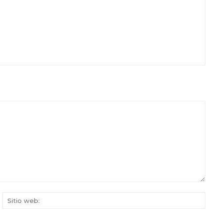
rreo
Siti
ectrónico:*
web