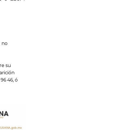
a no
re su
arición
96 46, ó