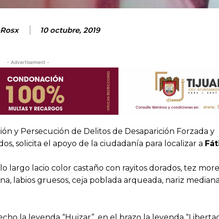
Rosx
10 octubre, 2019
- Advertisement -
ación y Persecución de Delitos de Desaparición Forzada y
s, solicita el apoyo de la ciudadanía para localizar a
Fát
lo largo lacio color castaño con rayitos dorados, tez more
na, labios gruesos, ceja poblada arqueada, nariz median
ho la leyenda “Huizar”, en el brazo la leyenda “Libertad”