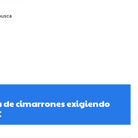
busca
 de cimarrones exigiendo
C