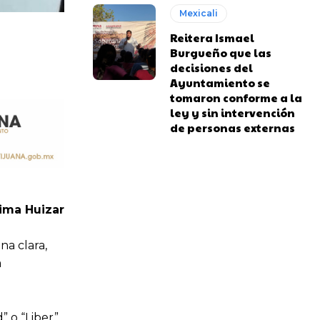
Mexicali
Reitera Ismael
Burgueño que las
decisiones del
Ayuntamiento se
tomaron conforme a la
ley y sin intervención
de personas externas
ima Huizar
na clara,
a
 o “Liber”.