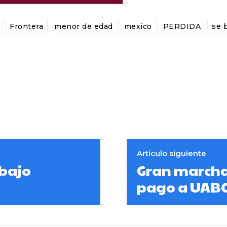
Frontera
menor de edad
mexico
PERDIDA
se 
Artículo siguiente
 bajo
Gran marcha
pago a UAB