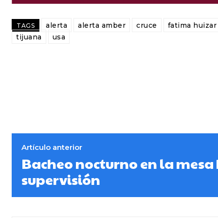
alerta
alerta amber
cruce
fatima huizar
TAGS
tijuana
usa
Artículo anterior
Bacheo nocturno en la mesa
supervisión