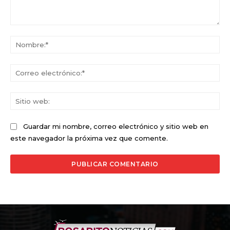
Comentario:
No
Co
ele
Sit
we
Guardar mi nombre, correo electrónico y sitio web en
este navegador la próxima vez que comente.