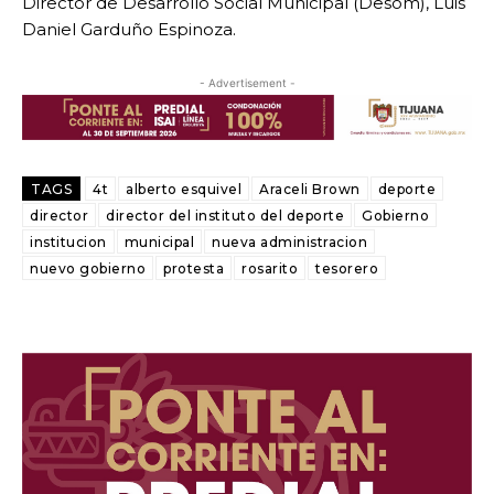
Director de Desarrollo Social Municipal (Desom), Luis
Daniel Garduño Espinoza.
- Advertisement -
TAGS
4t
alberto esquivel
Araceli Brown
deporte
director
director del instituto del deporte
Gobierno
institucion
municipal
nueva administracion
nuevo gobierno
protesta
rosarito
tesorero