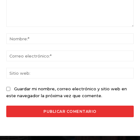
Comentario:
No
Co
ele
Sit
we
Guardar mi nombre, correo electrónico y sitio web en
este navegador la próxima vez que comente.