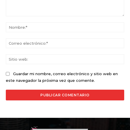
Comentario:
No
Co
ele
Sit
we
Guardar mi nombre, correo electrónico y sitio web en
este navegador la próxima vez que comente.