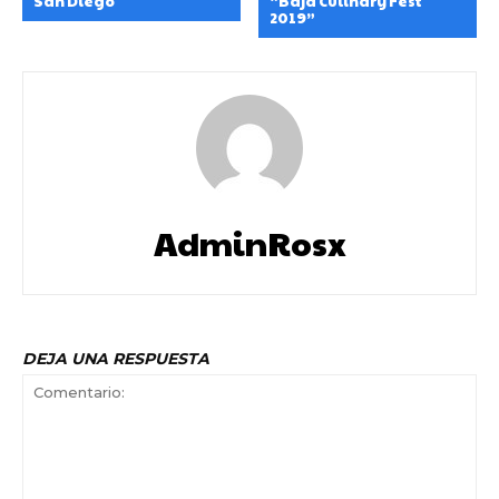
San Diego
“Baja Culinary Fest
2019”
AdminRosx
DEJA UNA RESPUESTA