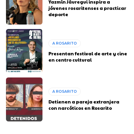
Yazmín Jáuregui inspira a
jóvenes rosaritenses a practicar
deporte
A ROSARITO
Presentan festival de arte y cine
en centro cultural
A ROSARITO
Detienen a pareja extranjera
con narcóticos en Rosarito