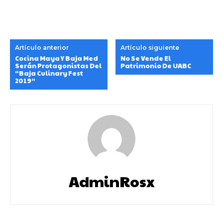
Artículo anterior
Artículo siguiente
Cocina Maya Y Baja Med
No Se Vende El
Serán Protagonistas Del
Patrimonio De UABC
“Baja Culinary Fest
2019”
AdminRosx